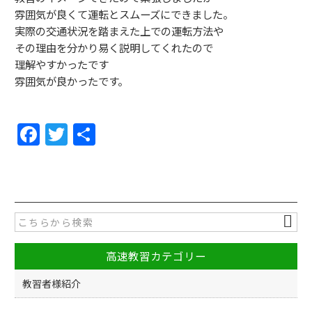
雰囲気が良くて運転とスムーズにできました。
実際の交通状況を踏まえた上での運転方法や
その理由を分かり易く説明してくれたので
理解やすかったです
雰囲気が良かったです。
F
T
共
a
w
有
c
itt
e
er
b
o
高速教習カテゴリー
o
k
教習者様紹介