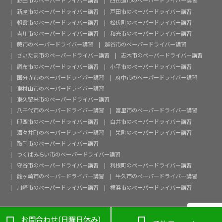
野田市のペーパードライバー講習
四街道市のペーパードライバー講習
新座市のペーパードライバー講習
戸田市のペーパードライバー講習
朝霞市のペーパードライバー講習
松伏町のペーパードライバー講習
吉川市のペーパードライバー講習
和光市のペーパードライバー講習
蕨市のペーパードライバー講習
越谷市のペーパードライバー講習
さいたま市のペーパードライバー講習
志木市のペーパードライバー講習
調布市のペーパードライバー講習
小平市のペーパードライバー講習
国分寺市のペーパードライバー講習
府中市のペーパードライバー講習
東村山市のペーパードライバー講習
東久留米市のペーパードライバー講習
八千代市のペーパードライバー講習
富里市のペーパードライバー講習
印西市のペーパードライバー講習
白井市のペーパードライバー講習
酒々井町のペーパードライバー講習
栄町のペーパードライバー講習
取手市のペーパードライバー講習
つくばみらい市のペーパードライバー講習
守谷市のペーパードライバー講習
利根町のペーパードライバー講習
龍ヶ崎市のペーパードライバー講習
牛久市のペーパードライバー講習
川崎市のペーパードライバー講習
横浜市のペーパードライバー講習
お問合わせ(日曜日休み)