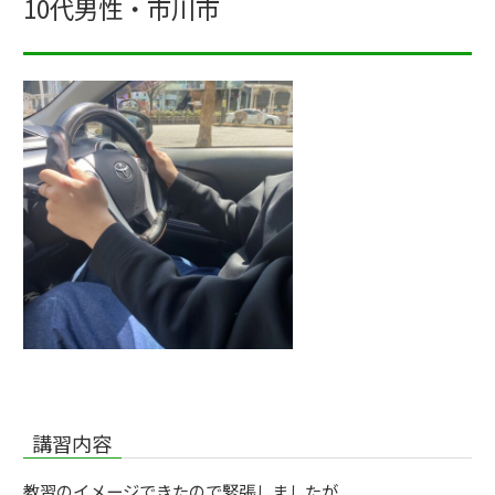
10代男性・市川市
講習内容
教習のイメージできたので緊張しましたが