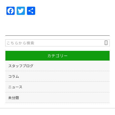
F
T
共
a
w
有
c
itt
e
er
b
o
カテゴリー
o
k
スタッフブログ
コラム
ニュース
未分類