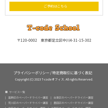
ご予約はこちら
〒120-0002 東京都足立区中川4-31-15-302
プライバシーポリシー
/
特定商取引に基づく表記
Copyright (C) 2023 T-codeオフィス. All rights Reserved.
サービス一覧
葛飾区のペーパードライバー講習
台東区のペーパードライバー講習
荒川区のペーパードライバー講習
墨田区のペーパードライバー講習
北区のペーパードライバー講習
江東区のペーパードライバー講習