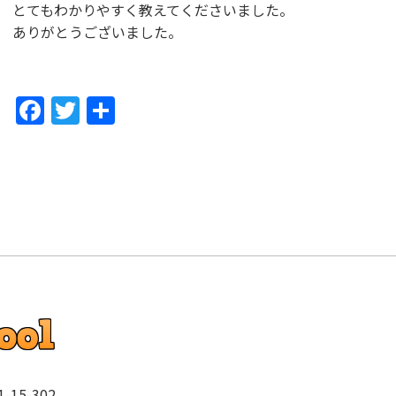
とてもわかりやすく教えてくださいました。
ありがとうございました。
F
T
共
a
w
有
c
itt
e
er
b
o
o
k
15-302