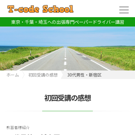
東京・千葉・埼玉への出張専門ペーパードライバー講習
ホーム
初回受講の感想
30代男性・新宿区
初回受講の感想
教習者様紹介