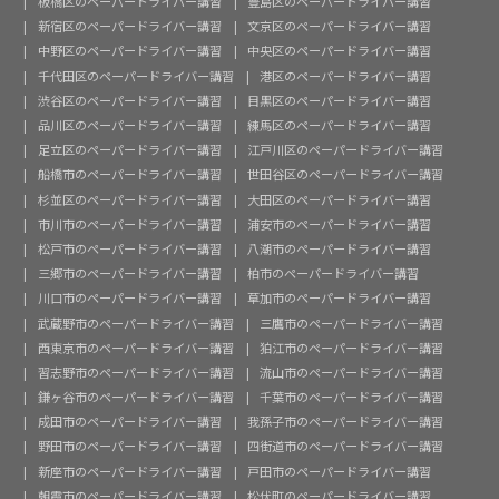
板橋区のペーパードライバー講習
豊島区のペーパードライバー講習
新宿区のペーパードライバー講習
文京区のペーパードライバー講習
中野区のペーパードライバー講習
中央区のペーパードライバー講習
千代田区のペーパードライバー講習
港区のペーパードライバー講習
渋谷区のペーパードライバー講習
目黒区のペーパードライバー講習
品川区のペーパードライバー講習
練馬区のペーパードライバー講習
足立区のペーパードライバー講習
江戸川区のペーパードライバー講習
船橋市のペーパードライバー講習
世田谷区のペーパードライバー講習
杉並区のペーパードライバー講習
大田区のペーパードライバー講習
市川市のペーパードライバー講習
浦安市のペーパードライバー講習
松戸市のペーパードライバー講習
八潮市のペーパードライバー講習
三郷市のペーパードライバー講習
柏市のペーパードライバー講習
川口市のペーパードライバー講習
草加市のペーパードライバー講習
武蔵野市のペーパードライバー講習
三鷹市のペーパードライバー講習
西東京市のペーパードライバー講習
狛江市のペーパードライバー講習
習志野市のペーパードライバー講習
流山市のペーパードライバー講習
鎌ヶ谷市のペーパードライバー講習
千葉市のペーパードライバー講習
成田市のペーパードライバー講習
我孫子市のペーパードライバー講習
野田市のペーパードライバー講習
四街道市のペーパードライバー講習
新座市のペーパードライバー講習
戸田市のペーパードライバー講習
朝霞市のペーパードライバー講習
松伏町のペーパードライバー講習