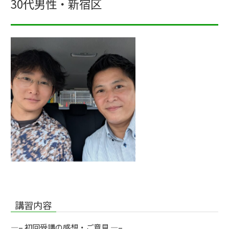
30代男性・新宿区
講習内容
—– 初回受講の感想・ご意見 —–