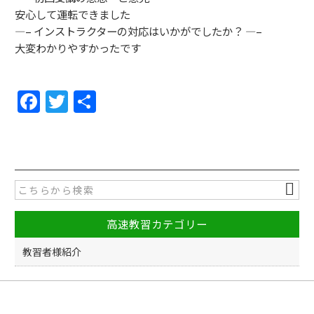
安心して運転できました
—– インストラクターの対応はいかがでしたか？ —–
大変わかりやすかったです
F
T
共
a
w
有
c
itt
e
er
b
o
高速教習カテゴリー
o
k
教習者様紹介