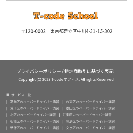
〒120-0002 東京都足立区中川4-31-15-302
プライバシーポリシー
/
特定商取引に基づく表記
Copyright (C) 2023 T-codeオフィス. All rights Reserved.
サービス一覧
葛飾区のペーパードライバー講習
台東区のペーパードライバー講習
荒川区のペーパードライバー講習
墨田区のペーパードライバー講習
北区のペーパードライバー講習
江東区のペーパードライバー講習
板橋区のペーパードライバー講習
豊島区のペーパードライバー講習
新宿区のペーパードライバー講習
文京区のペーパードライバー講習