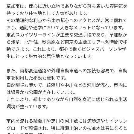
草加市は、都心に近い立地でありながら落ち着いた雰囲気を
持っており住宅地として人気があります。
その地理的な利点から東京都心へのアクセスが非常に優れて
おり、通勤や通学において大きなメリットとなっています。
東武スカイツリーラインが主要な交通手段であり、草加駅か
ら浅草、北千住、秋葉原など東京の主要エリアへ短時間で移
動できます。これにより、都心で働くビジネスパーソンや学
生にとって魅力的な居住地となっています。
また、首都高速道路や外環自動車道への接続も容易で、自動
車を利用した移動も便利です。
自然環境も豊かで、綾瀬川や中川などの河川が流れ、市内に
は緑豊かな公園が点在しています。
これにより、都市でありながら自然を身近に感じられる生活
環境が整っています。
市内を流れる綾瀬川や芝川の河川敷には遊歩道やサイクリン
グロードが整備され、特に綾瀬川沿いの桜並木は春になると