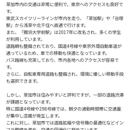
草加市内の交通は非常に便利で、東京へのアクセスも良好で
す。
東武スカイツリーラインが市内を走り、「草加駅」や「谷塚
駅」から浅草や北千住へ直通で行けます。
また、「獨協大学前駅」は2017年に改名され、多くの学生
が利用しています。
道路網も整備されており、国道4号線や東京外環自動車道が
通っているため、車での移動も快適となっています。
バス路線も充実しており、市内各地へのアクセスが容易で
す。
さらに、自転車専用道路も整備され、環境に優しい移動手段
も選択できます。
しかし、草加市は住みやすいと評判ですが、一部の道路渋滞
が課題となっています。
特に国道4号線や298号線では、朝夕の通勤時間帯に交通量
が集中し混雑が発生します。
これに対し、草加市では道路拡幅や信号機の最適化などイン
フラ整備を進め、交通の円滑化に努めています。