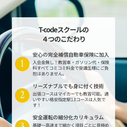
T-codeスクールの
４つのこだわり
安心の完全補償自動車保険に加入
1
入会金無し！教習車・ガソリン代・保険
料すべてコミコミ料金で受講生様にご負
担はありません。
リーズナブルでも身に付く技術
2
出張コースはマイカーでも教習可能。通
いやすい格安指定駅13コースは人気で
す！
安全運転の細分化カリキュラム
3
基礎～高速まで細かく項目ごとに見極め