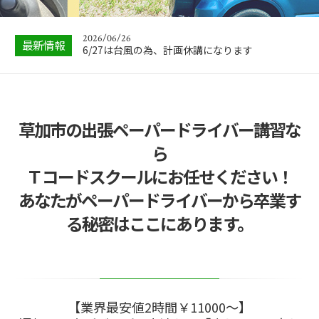
｜教習所と出張…
2026/06/26
最新情報
6/27は台風の為、計画休講になります
2026/05/28
【暴露】ペーパードライバー講習でやりづらい受
講生とは？運転…
2026/05/01
草加市の出張ペーパードライバー講習な
中古車購入の注意点とは？失敗しない選び方と流
れを完全解説【…
ら
2026/04/30
Ｔコードスクールにお任せください！
5/3,4,5,6,7は電話問い合わせお休みします
あなたがペーパードライバーから卒業す
2026/06/26
る秘密はここにあります。
【保存版】ペーパードライバー講習と教習の違い
｜教習所と出張…
【業界最安値2時間￥11000～】