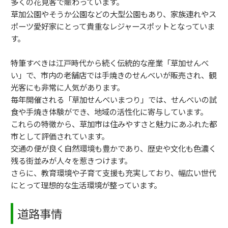
多くの花見客で賑わっています。
草加公園やそうか公園などの大型公園もあり、家族連れやス
ポーツ愛好家にとって貴重なレジャースポットとなっていま
す。
特筆すべきは江戸時代から続く伝統的な産業「草加せんべ
い」で、市内の老舗店では手焼きのせんべいが販売され、観
光客にも非常に人気があります。
毎年開催される「草加せんべいまつり」では、せんべいの試
食や手焼き体験ができ、地域の活性化に寄与しています。
これらの特徴から、草加市は住みやすさと魅力にあふれた都
市として評価されています。
交通の便が良く自然環境も豊かであり、歴史や文化も色濃く
残る街並みが人々を惹きつけます。
さらに、教育環境や子育て支援も充実しており、幅広い世代
にとって理想的な生活環境が整っています。
道路事情