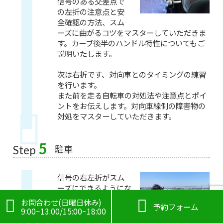
信号のある交差点で
の左折の注意点と安
全確認の方法、スム
ーズに曲がるコツをマスターしていただきま
す。カーブ後半のハンドル特性についてもご
説明いたします。
次は右折です、対向車とのタイミングの練習
を行います。
また前を走る自転車の対処法や注意点とポイ
ントをお伝えします。対向車線側の障害物の
対処をマスターしていただきます。
5
駐車
Step
信号の右左折がスム
ーズにできるようにな
ると駐車場に移動す

お問合わせ(日曜日休み)

予約フォーム
ることが可能になり
9:00~13:00/15:00~18:00
ます。