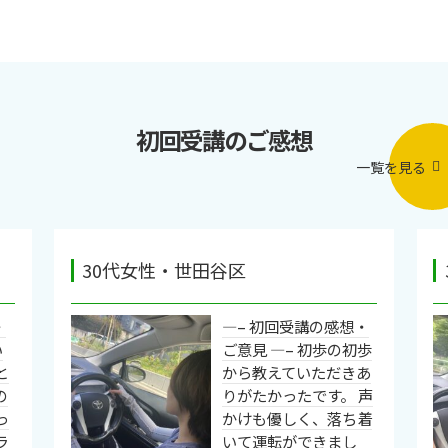
初回受講のご感想
一覧を見る
30代女性・世田谷区
・
—– 初回受講の感想・
い
ご意見 —– 初歩の初歩
と
から教えていただきあ
の
りがたかったです。 声
っ
かけも優しく、落ち着
ラ
いて運転ができまし