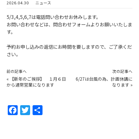
2026.04.30
ニュース
5/3,4,5,6,7は電話問い合わせお休みします。
お問い合わせなどは、問合わせフォームよりお願いいたしま
す。
予約お申し込みの返信にお時間を要しますので、ご了承くだ
さい。
前の記事へ
次の記事へ
«
【新年のご挨拶】 １月６日
6/27は台風の為、計画休講に
から通常営業になります
なります
»
F
T
共
a
w
有
c
itt