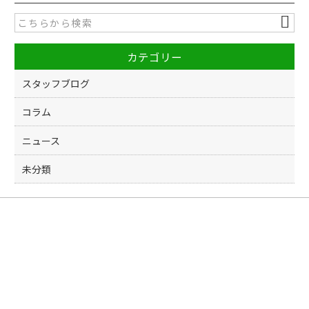
e
er
b
o
カテゴリー
o
k
スタッフブログ
コラム
ニュース
未分類