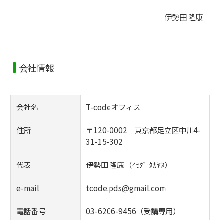
伊勢田 隆康
会社情報
会社名
T-codeオフィス
住所
〒120-0002 東京都足立区中川4-
31-15-302
代表
伊勢田 隆康（ｲｾﾀﾞ ﾀｶﾔｽ）
e-mail
tcode.pds@gmail.com
電話番号
03-6206-9456（受講専用）