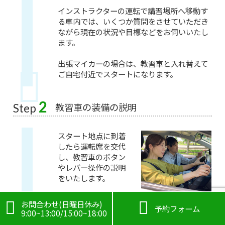
インストラクターの運転で講習場所へ移動す
る車内では、いくつか質問をさせていただき
ながら現在の状況や目標などをお伺いいたし
ます。
出張マイカーの場合は、教習車と入れ替えて
ご自宅付近でスタートになります。
2
教習車の装備の説明
Step
スタート地点に到着
したら運転席を交代
し、教習車のボタン
やレバー操作の説明
をいたします。
ハザードボタンの使

お問合わせ(日曜日休み)

予約フォーム
い方や、パッシング
9:00~13:00/15:00~18:00
などの用途についてご説明いたします。