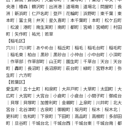
央港｜椿森｜鶴沢町｜出洲港｜道場南｜道場北｜問屋町｜長
洲｜新浜町｜仁戸名町｜登戸｜花輪町｜浜野町｜東千葉｜東
本町｜富士見｜弁天｜星久喜町｜本千葉町｜本町｜松ケ丘町
｜松波｜港町｜南生実町｜南町｜都町｜宮崎｜宮崎町｜村田
町｜矢作町｜祐光｜若草
【稲毛区】
穴川｜穴川町｜あやめ台｜稲丘町｜稲毛｜稲毛台町｜稲毛町
｜稲毛東｜柏台｜黒砂｜黒砂台｜小仲台｜小中台町｜小深町
｜作草部｜作草部町｜山王町｜園生町｜千草台｜天台｜天台
町｜轟町｜長沼町｜長沼原町｜萩台町｜緑町｜宮野木町｜弥
生町｜六方町
【若葉区】
愛生町｜五十土町｜和泉町｜大井戸町｜大草町｜太田町｜大
広町｜大宮町｜大宮台｜小倉町｜小倉台｜小間子町｜御成台
｜貝塚｜貝塚町｜加曽利町｜金親町｜上泉町｜川井町｜北大
宮台｜北谷津町｜古泉町｜御殿町｜坂月町｜桜木｜桜木北｜
更科町｜佐和町｜下泉町｜下田町｜高品町｜高根町｜多部田
町｜旦谷町｜千城台北｜千城台西｜千城台東｜千城台南｜都