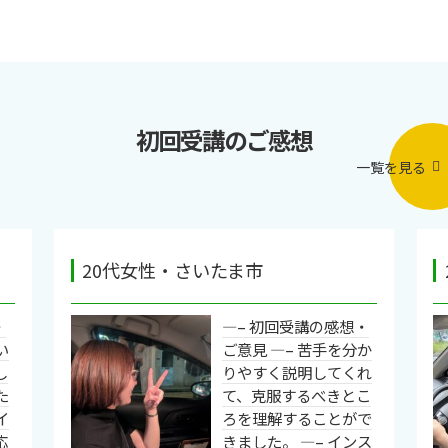
初回受講のご感想
一覧を見る
20代女性・さいたま市
・
—– 初回受講の感想・
い
ご意見 —– 苦手を分か
し
りやすく説明してくれ
た
て、克服するべきとこ
イ
ろを理解することがで
応
きました。 —– インス