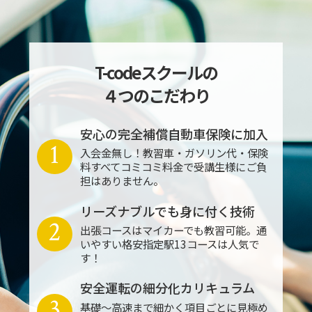
T-codeスクールの
４つのこだわり
安心の完全補償自動車保険に加入
1
入会金無し！教習車・ガソリン代・保険
料すべてコミコミ料金で受講生様にご負
担はありません。
リーズナブルでも身に付く技術
2
出張コースはマイカーでも教習可能。通
いやすい格安指定駅13コースは人気で
す！
安全運転の細分化カリキュラム
3
基礎～高速まで細かく項目ごとに見極め