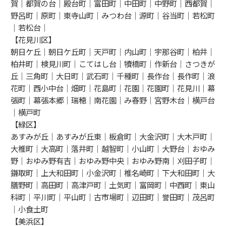
賀｜都賀の台｜殿台町｜富田町｜中田町｜中野町｜西都賀｜
野呂町｜原町｜東寺山町｜みつわ台｜源町｜谷当町｜若松町
｜若松台｜
【花見川区】
朝日ケ丘｜朝日ケ丘町｜天戸町｜内山町｜宇那谷町｜柏井｜
柏井町｜検見川町｜こてはし台｜犢橋町｜作新台｜さつきが
丘｜三角町｜大日町｜武石町｜千種町｜長作台｜長作町｜浪
花町｜西小中台｜畑町｜花島町｜花園｜花園町｜花見川｜幕
張町｜幕張本郷｜瑞穂｜南花園｜み春野｜宮野木台｜横戸台
｜横戸町
【緑区】
あすみが丘｜あすみが丘東｜板倉町｜大金沢町｜大木戸町｜
大椎町｜大高町｜落井町｜越智町｜小山町｜大野台｜おゆみ
野｜おゆみ野有吉｜おゆみ野中央｜おゆみ野南｜刈田子町｜
鎌取町｜上大和田町｜小金沢町｜椎名崎町｜下大和田町｜大
膳野町｜高田町｜高津戸町｜土気町｜富岡町｜中西町｜東山
科町｜平川町｜平山町｜古市場町｜辺田町｜誉田町｜茂呂町
｜小食土町
【美浜区】