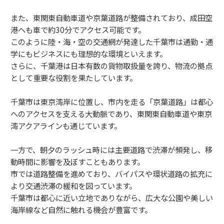
また、東関東自動車道や京葉道路が整備されており、成田空
港へも車で約30分でアクセス可能です。
このように陸・海・空の交通網が発達した千葉市は通勤・通
学にもビジネスにも理想的な環境といえます。
さらに、千葉港は日本有数の貨物取扱量を誇り、物流の拠点
として重要な役割を果たしています。
千葉市は東京湾岸に位置し、市内を走る「京葉道路」は都心
へのアクセスを支える大動脈であり、東関東自動車道や東京
湾アクアラインも通じています。
一方で、朝夕のラッシュ時には主要道路で渋滞が頻発し、移
動時間に影響を及ぼすこともあります。
市では道路整備を進めており、バイパスや環状道路の拡充に
より交通渋滞の緩和を図っています。
千葉市は都心に近い立地でありながら、広大な公園や美しい
海岸線など自然に触れる機会が豊富です。