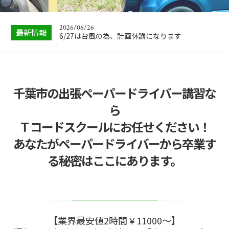
｜教習所と出張…
2026/06/26
最新情報
6/27は台風の為、計画休講になります
2026/05/28
【暴露】ペーパードライバー講習でやりづらい受
講生とは？運転…
2026/05/01
千葉市の出張ペーパードライバー講習な
中古車購入の注意点とは？失敗しない選び方と流
れを完全解説【…
ら
2026/04/30
Ｔコードスクールにお任せください！
5/3,4,5,6,7は電話問い合わせお休みします
あなたがペーパードライバーから卒業す
2026/06/26
る秘密はここにあります。
【保存版】ペーパードライバー講習と教習の違い
｜教習所と出張…
【業界最安値2時間￥11000～】