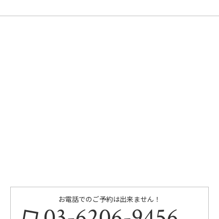
お電話でのご予約は出来ません！
03-6206-9456