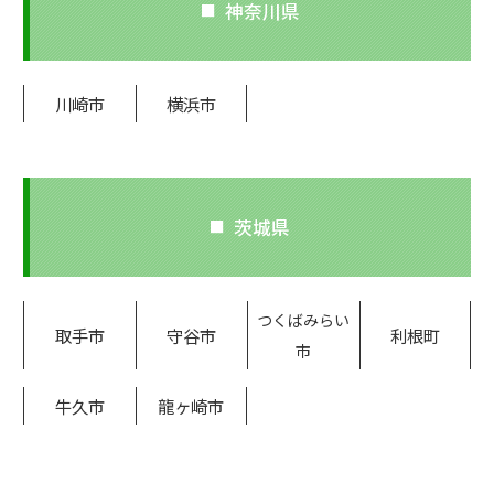
神奈川県
川崎市
横浜市
茨城県
つくばみらい
取手市
守谷市
利根町
市
牛久市
龍ヶ崎市