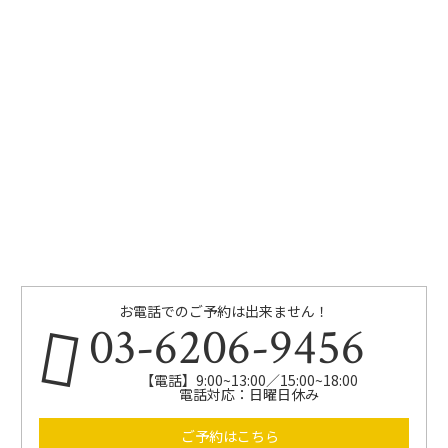
お電話でのご予約は出来ません！
03-6206-9456
【電話】9:00~13:00／15:00~18:00
電話対応：日曜日休み
ご予約はこちら