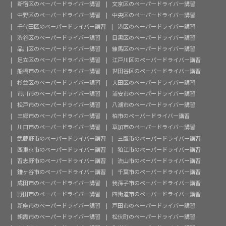
新宿区のペーパードライバー講習
文京区のペーパードライバー講習
中野区のペーパードライバー講習
中央区のペーパードライバー講習
千代田区のペーパードライバー講習
港区のペーパードライバー講習
渋谷区のペーパードライバー講習
目黒区のペーパードライバー講習
品川区のペーパードライバー講習
練馬区のペーパードライバー講習
足立区のペーパードライバー講習
江戸川区のペーパードライバー講習
船橋市のペーパードライバー講習
世田谷区のペーパードライバー講習
杉並区のペーパードライバー講習
大田区のペーパードライバー講習
市川市のペーパードライバー講習
浦安市のペーパードライバー講習
松戸市のペーパードライバー講習
八潮市のペーパードライバー講習
三郷市のペーパードライバー講習
柏市のペーパードライバー講習
川口市のペーパードライバー講習
草加市のペーパードライバー講習
武蔵野市のペーパードライバー講習
三鷹市のペーパードライバー講習
西東京市のペーパードライバー講習
狛江市のペーパードライバー講習
習志野市のペーパードライバー講習
流山市のペーパードライバー講習
鎌ヶ谷市のペーパードライバー講習
千葉市のペーパードライバー講習
成田市のペーパードライバー講習
我孫子市のペーパードライバー講習
野田市のペーパードライバー講習
四街道市のペーパードライバー講習
新座市のペーパードライバー講習
戸田市のペーパードライバー講習
朝霞市のペーパードライバー講習
松伏町のペーパードライバー講習