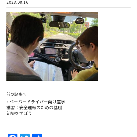
2023.08.16
前の記事へ
«
ペーパードライバー向け座学
講習：安全運転のための基礎
知識を学ぼう