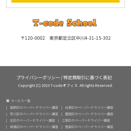
〒120-0002 東京都足立区中川4-31-15-302
プライバシーポリシー
/
特定商取引に基づく表記
Copyright (C) 2023 T-codeオフィス. All rights Reserved.
サービス一覧
葛飾区のペーパードライバー講習
台東区のペーパードライバー講習
荒川区のペーパードライバー講習
墨田区のペーパードライバー講習
北区のペーパードライバー講習
江東区のペーパードライバー講習
板橋区のペーパードライバー講習
豊島区のペーパードライバー講習