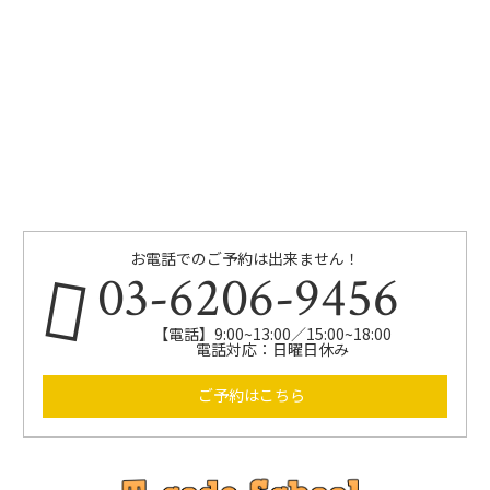
お電話でのご予約は出来ません！
03-6206-9456
【電話】9:00~13:00／15:00~18:00
電話対応：日曜日休み
ご予約はこちら