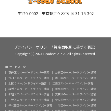
〒120-0002 東京都足立区中川4-31-15-302
プライバシーポリシー
/
特定商取引に基づく表記
Copyright (C) 2023 T-codeオフィス. All rights Reserved.
サービス一覧
葛飾区のペーパードライバー講習
台東区のペーパードライバー講習
荒川区のペーパードライバー講習
墨田区のペーパードライバー講習
北区のペーパードライバー講習
江東区のペーパードライバー講習
板橋区のペーパードライバー講習
豊島区のペーパードライバー講習
新宿区のペーパードライバー講習
文京区のペーパードライバー講習
中野区のペーパードライバー講習
中央区のペーパードライバー講習
千代田区のペーパードライバー講習
港区のペーパードライバー講習
渋谷区のペーパードライバー講習
目黒区のペーパードライバー講習