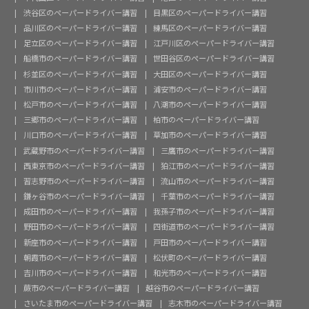
渋谷区のペーパードライバー講習
目黒区のペーパードライバー講習
品川区のペーパードライバー講習
練馬区のペーパードライバー講習
足立区のペーパードライバー講習
江戸川区のペーパードライバー講習
船橋市のペーパードライバー講習
世田谷区のペーパードライバー講習
杉並区のペーパードライバー講習
大田区のペーパードライバー講習
市川市のペーパードライバー講習
浦安市のペーパードライバー講習
松戸市のペーパードライバー講習
八潮市のペーパードライバー講習
三郷市のペーパードライバー講習
柏市のペーパードライバー講習
川口市のペーパードライバー講習
草加市のペーパードライバー講習
武蔵野市のペーパードライバー講習
三鷹市のペーパードライバー講習
西東京市のペーパードライバー講習
狛江市のペーパードライバー講習
習志野市のペーパードライバー講習
流山市のペーパードライバー講習
鎌ヶ谷市のペーパードライバー講習
千葉市のペーパードライバー講習
成田市のペーパードライバー講習
我孫子市のペーパードライバー講習
野田市のペーパードライバー講習
四街道市のペーパードライバー講習
新座市のペーパードライバー講習
戸田市のペーパードライバー講習
朝霞市のペーパードライバー講習
松伏町のペーパードライバー講習
吉川市のペーパードライバー講習
和光市のペーパードライバー講習
蕨市のペーパードライバー講習
越谷市のペーパードライバー講習
さいたま市のペーパードライバー講習
志木市のペーパードライバー講習