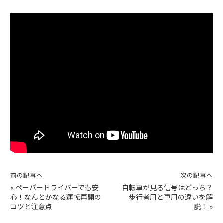
前の記事へ
次の記事へ
«
ペーパードライバーでも安
自転車が見る信号はどっち？
心！なんとかなる運転再開の
歩行者用と車用の違いを解
コツと注意点
説！
»