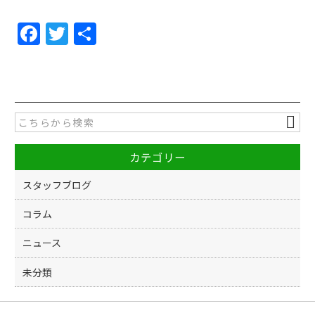
F
T
共
a
w
有
c
itt
e
er
b
o
カテゴリー
o
k
スタッフブログ
コラム
ニュース
未分類