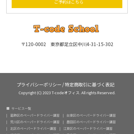
ご予約はこちら
〒120-0002 東京都足立区中川4-31-15-302
プライバシーポリシー
/
特定商取引に基づく表記
Copyright (C) 2023 T-codeオフィス. All rights Reserved.
サービス一覧
葛飾区のペーパードライバー講習
台東区のペーパードライバー講習
荒川区のペーパードライバー講習
墨田区のペーパードライバー講習
北区のペーパードライバー講習
江東区のペーパードライバー講習