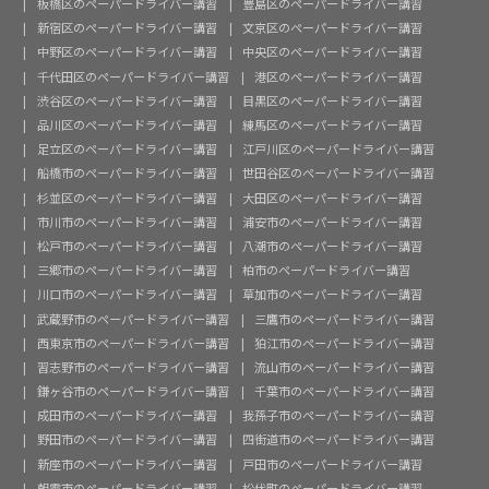
板橋区のペーパードライバー講習
豊島区のペーパードライバー講習
新宿区のペーパードライバー講習
文京区のペーパードライバー講習
中野区のペーパードライバー講習
中央区のペーパードライバー講習
千代田区のペーパードライバー講習
港区のペーパードライバー講習
渋谷区のペーパードライバー講習
目黒区のペーパードライバー講習
品川区のペーパードライバー講習
練馬区のペーパードライバー講習
足立区のペーパードライバー講習
江戸川区のペーパードライバー講習
船橋市のペーパードライバー講習
世田谷区のペーパードライバー講習
杉並区のペーパードライバー講習
大田区のペーパードライバー講習
市川市のペーパードライバー講習
浦安市のペーパードライバー講習
松戸市のペーパードライバー講習
八潮市のペーパードライバー講習
三郷市のペーパードライバー講習
柏市のペーパードライバー講習
川口市のペーパードライバー講習
草加市のペーパードライバー講習
武蔵野市のペーパードライバー講習
三鷹市のペーパードライバー講習
西東京市のペーパードライバー講習
狛江市のペーパードライバー講習
習志野市のペーパードライバー講習
流山市のペーパードライバー講習
鎌ヶ谷市のペーパードライバー講習
千葉市のペーパードライバー講習
成田市のペーパードライバー講習
我孫子市のペーパードライバー講習
野田市のペーパードライバー講習
四街道市のペーパードライバー講習
新座市のペーパードライバー講習
戸田市のペーパードライバー講習
朝霞市のペーパードライバー講習
松伏町のペーパードライバー講習