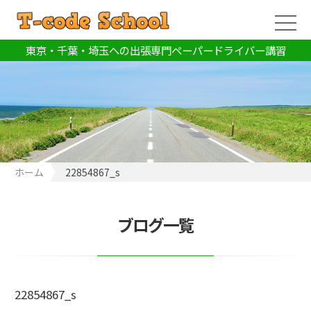
東京・千葉・埼玉への出張専門ペーパードライバー講習
ホーム
22854867_s
ブログ一覧
22854867_s