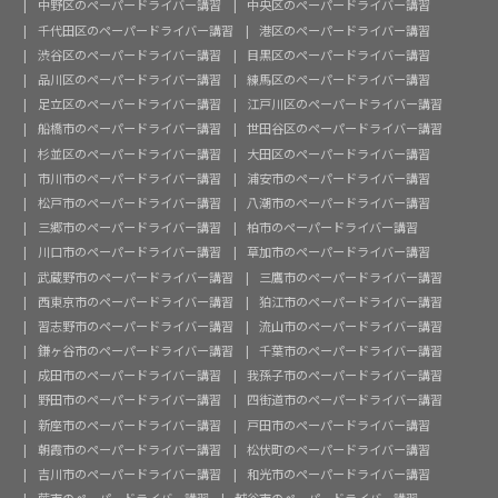
中野区のペーパードライバー講習
中央区のペーパードライバー講習
千代田区のペーパードライバー講習
港区のペーパードライバー講習
渋谷区のペーパードライバー講習
目黒区のペーパードライバー講習
品川区のペーパードライバー講習
練馬区のペーパードライバー講習
足立区のペーパードライバー講習
江戸川区のペーパードライバー講習
船橋市のペーパードライバー講習
世田谷区のペーパードライバー講習
杉並区のペーパードライバー講習
大田区のペーパードライバー講習
市川市のペーパードライバー講習
浦安市のペーパードライバー講習
松戸市のペーパードライバー講習
八潮市のペーパードライバー講習
三郷市のペーパードライバー講習
柏市のペーパードライバー講習
川口市のペーパードライバー講習
草加市のペーパードライバー講習
武蔵野市のペーパードライバー講習
三鷹市のペーパードライバー講習
西東京市のペーパードライバー講習
狛江市のペーパードライバー講習
習志野市のペーパードライバー講習
流山市のペーパードライバー講習
鎌ヶ谷市のペーパードライバー講習
千葉市のペーパードライバー講習
成田市のペーパードライバー講習
我孫子市のペーパードライバー講習
野田市のペーパードライバー講習
四街道市のペーパードライバー講習
新座市のペーパードライバー講習
戸田市のペーパードライバー講習
朝霞市のペーパードライバー講習
松伏町のペーパードライバー講習
吉川市のペーパードライバー講習
和光市のペーパードライバー講習