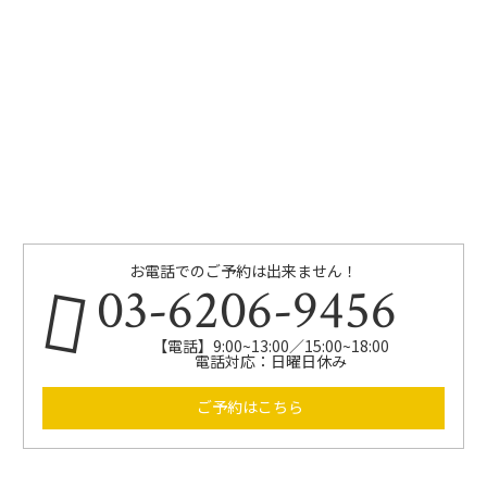
お電話でのご予約は出来ません！
03-6206-9456
【電話】9:00~13:00／15:00~18:00
電話対応：日曜日休み
ご予約はこちら