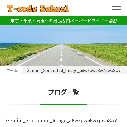
東京・千葉・埼玉への出張専門ペーパードライバー講習
ホーム
Gemini_Generated_Image_a8w7pwa8w7pwa8w7
ブログ一覧
Gemini_Generated_Image_a8w7pwa8w7pwa8w7