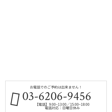
お電話でのご予約は出来ません！
03-6206-9456
【電話】9:00~13:00／15:00~18:00
電話対応：日曜日休み