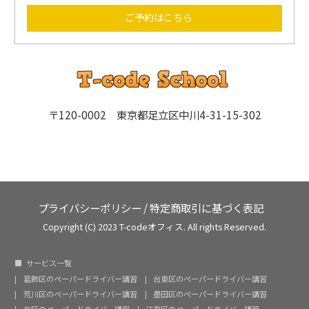
ご予約はこちら
〒120-0002 東京都足立区中川4-31-15-302
プライバシーポリシー
/
特定商取引に基づく表記
Copyright (C) 2023 T-codeオフィス. All rights Reserved.
サービス一覧
葛飾区のペーパードライバー講習
台東区のペーパードライバー講習
荒川区のペーパードライバー講習
墨田区のペーパードライバー講習
北区のペーパードライバー講習
江東区のペーパードライバー講習