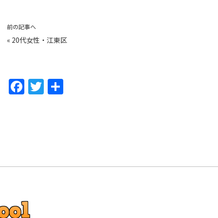
前の記事へ
«
20代女性・江東区
F
T
共
a
w
有
c
itt
e
er
b
o
o
k