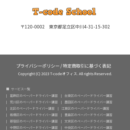
〒120-0002 東京都足立区中川4-31-15-302
プライバシーポリシー
/
特定商取引に基づく表記
Copyright (C) 2023 T-codeオフィス. All rights Reserved.
サービス一覧
葛飾区のペーパードライバー講習
台東区のペーパードライバー講習
荒川区のペーパードライバー講習
墨田区のペーパードライバー講習
北区のペーパードライバー講習
江東区のペーパードライバー講習
板橋区のペーパードライバー講習
豊島区のペーパードライバー講習
新宿区のペーパードライバー講習
文京区のペーパードライバー講習
中野区のペーパードライバー講習
中央区のペーパードライバー講習