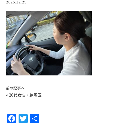
2025.12.29
前の記事へ
«
20代女性・練馬区
F
T
共
a
w
有