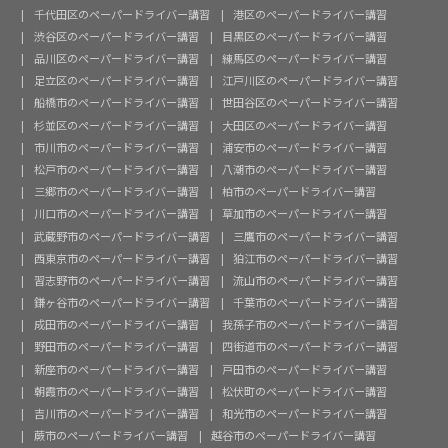
千代田区のペーパードライバー講習
港区のペーパードライバー講習
渋谷区のペーパードライバー講習
目黒区のペーパードライバー講習
品川区のペーパードライバー講習
練馬区のペーパードライバー講習
足立区のペーパードライバー講習
江戸川区のペーパードライバー講習
船橋市のペーパードライバー講習
世田谷区のペーパードライバー講習
杉並区のペーパードライバー講習
大田区のペーパードライバー講習
市川市のペーパードライバー講習
浦安市のペーパードライバー講習
松戸市のペーパードライバー講習
八潮市のペーパードライバー講習
三郷市のペーパードライバー講習
柏市のペーパードライバー講習
川口市のペーパードライバー講習
草加市のペーパードライバー講習
武蔵野市のペーパードライバー講習
三鷹市のペーパードライバー講習
西東京市のペーパードライバー講習
狛江市のペーパードライバー講習
習志野市のペーパードライバー講習
流山市のペーパードライバー講習
鎌ヶ谷市のペーパードライバー講習
千葉市のペーパードライバー講習
成田市のペーパードライバー講習
我孫子市のペーパードライバー講習
野田市のペーパードライバー講習
四街道市のペーパードライバー講習
新座市のペーパードライバー講習
戸田市のペーパードライバー講習
朝霞市のペーパードライバー講習
松伏町のペーパードライバー講習
吉川市のペーパードライバー講習
和光市のペーパードライバー講習
蕨市のペーパードライバー講習
越谷市のペーパードライバー講習