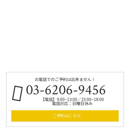
お電話でのご予約は出来ません！
03-6206-9456
【電話】9:00~13:00／15:00~18:00
電話対応：日曜日休み
ご予約はこちら