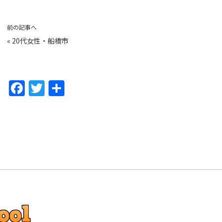
前の記事へ
«
20代女性・船橋市
F
T
共
a
w
有
c
itt
e
er
b
o
o
k