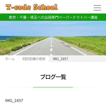
東京・千葉・埼玉への出張専門ペーパードライバー講習
ホーム
初回受講の感想
IMG_1657
ブログ一覧
IMG_1657