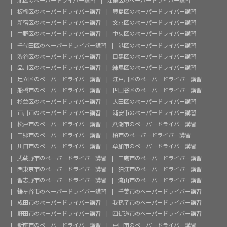
板橋区のペーパードライバー講習
豊島区のペーパードライバー講習
新宿区のペーパードライバー講習
文京区のペーパードライバー講習
中野区のペーパードライバー講習
中央区のペーパードライバー講習
千代田区のペーパードライバー講習
港区のペーパードライバー講習
渋谷区のペーパードライバー講習
目黒区のペーパードライバー講習
品川区のペーパードライバー講習
練馬区のペーパードライバー講習
足立区のペーパードライバー講習
江戸川区のペーパードライバー講習
船橋市のペーパードライバー講習
世田谷区のペーパードライバー講習
杉並区のペーパードライバー講習
大田区のペーパードライバー講習
市川市のペーパードライバー講習
浦安市のペーパードライバー講習
松戸市のペーパードライバー講習
八潮市のペーパードライバー講習
三郷市のペーパードライバー講習
柏市のペーパードライバー講習
川口市のペーパードライバー講習
草加市のペーパードライバー講習
武蔵野市のペーパードライバー講習
三鷹市のペーパードライバー講習
西東京市のペーパードライバー講習
狛江市のペーパードライバー講習
習志野市のペーパードライバー講習
流山市のペーパードライバー講習
鎌ヶ谷市のペーパードライバー講習
千葉市のペーパードライバー講習
成田市のペーパードライバー講習
我孫子市のペーパードライバー講習
野田市のペーパードライバー講習
四街道市のペーパードライバー講習
新座市のペーパードライバー講習
戸田市のペーパードライバー講習