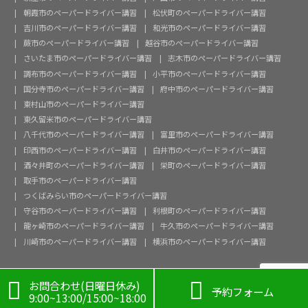
朝霞市のペーパードライバー講習
松伏町のペーパードライバー講習
吉川市のペーパードライバー講習
和光市のペーパードライバー講習
蕨市のペーパードライバー講習
越谷市のペーパードライバー講習
さいたま市のペーパードライバー講習
志木市のペーパードライバー講習
調布市のペーパードライバー講習
小平市のペーパードライバー講習
国分寺市のペーパードライバー講習
府中市のペーパードライバー講習
東村山市のペーパードライバー講習
東久留米市のペーパードライバー講習
八千代市のペーパードライバー講習
富里市のペーパードライバー講習
印西市のペーパードライバー講習
白井市のペーパードライバー講習
酒々井町のペーパードライバー講習
栄町のペーパードライバー講習
取手市のペーパードライバー講習
つくばみらい市のペーパードライバー講習
守谷市のペーパードライバー講習
利根町のペーパードライバー講習
龍ヶ崎市のペーパードライバー講習
牛久市のペーパードライバー講習
川崎市のペーパードライバー講習
横浜市のペーパードライバー講習

お問合わせ(日曜日休み)

予約フォーム
9:00~13:00/15:00~18:00