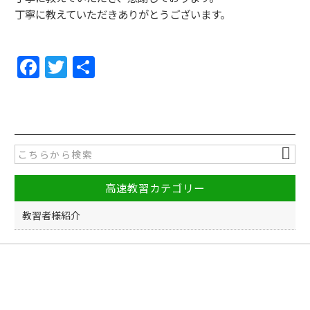
丁寧に教えていただきありがとうございます。
F
T
共
a
w
有
c
itt
e
er
b
o
高速教習カテゴリー
o
k
教習者様紹介