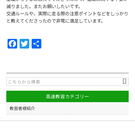
減りま
した。またお願いしたいです。
交通ルールや、実際に走る際の注意ポイントなどをしっかり
と教え
てくださったので非常に満足しています。
F
T
共
a
w
有
c
itt
e
er
b
o
高速教習カテゴリー
o
k
教習者様紹介