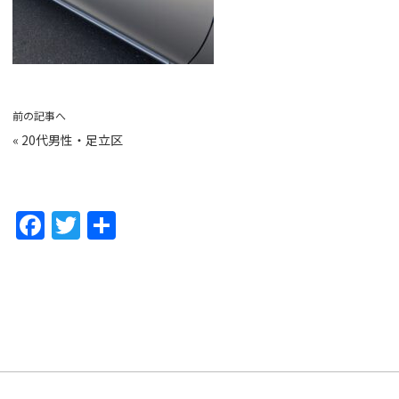
前の記事へ
«
20代男性・足立区
F
T
共
a
w
有
c
itt
e
er
b
o
o