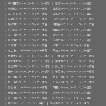
千代田区のペーパードライバー講習
港区のペーパードライバー講習
渋谷区のペーパードライバー講習
目黒区のペーパードライバー講習
品川区のペーパードライバー講習
練馬区のペーパードライバー講習
足立区のペーパードライバー講習
江戸川区のペーパードライバー講習
船橋市のペーパードライバー講習
世田谷区のペーパードライバー講習
杉並区のペーパードライバー講習
大田区のペーパードライバー講習
市川市のペーパードライバー講習
浦安市のペーパードライバー講習
松戸市のペーパードライバー講習
八潮市のペーパードライバー講習
三郷市のペーパードライバー講習
柏市のペーパードライバー講習
川口市のペーパードライバー講習
草加市のペーパードライバー講習
武蔵野市のペーパードライバー講習
三鷹市のペーパードライバー講習
西東京市のペーパードライバー講習
狛江市のペーパードライバー講習
習志野市のペーパードライバー講習
流山市のペーパードライバー講習
鎌ヶ谷市のペーパードライバー講習
千葉市のペーパードライバー講習
成田市のペーパードライバー講習
我孫子市のペーパードライバー講習
野田市のペーパードライバー講習
四街道市のペーパードライバー講習
新座市のペーパードライバー講習
戸田市のペーパードライバー講習
朝霞市のペーパードライバー講習
松伏町のペーパードライバー講習
吉川市のペーパードライバー講習
和光市のペーパードライバー講習
蕨市のペーパードライバー講習
越谷市のペーパードライバー講習