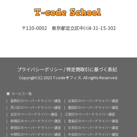
〒120-0002 東京都足立区中川4-31-15-302
プライバシーポリシー
/
特定商取引に基づく表記
Copyright (C) 2023 T-codeオフィス. All rights Reserved.
サービス一覧
葛飾区のペーパードライバー講習
台東区のペーパードライバー講習
荒川区のペーパードライバー講習
墨田区のペーパードライバー講習
北区のペーパードライバー講習
江東区のペーパードライバー講習
板橋区のペーパードライバー講習
豊島区のペーパードライバー講習
新宿区のペーパードライバー講習
文京区のペーパードライバー講習
中野区のペーパードライバー講習
中央区のペーパードライバー講習