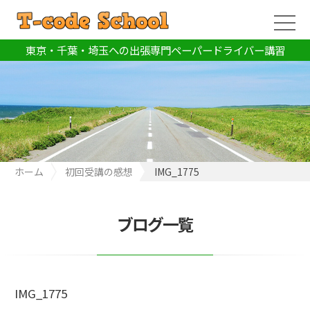
東京・千葉・埼玉への出張専門ペーパードライバー講習
ホーム
初回受講の感想
IMG_1775
ブログ一覧
IMG_1775