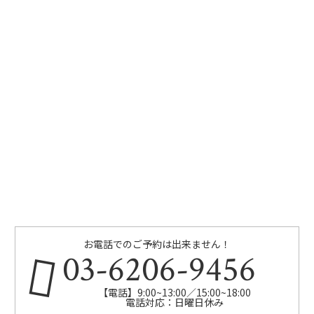
お電話でのご予約は出来ません！
03-6206-9456
【電話】9:00~13:00／15:00~18:00
電話対応：日曜日休み