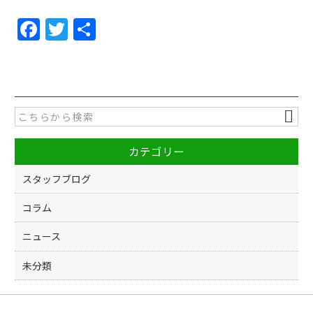
F
T
共
a
w
有
c
itt
e
er
b
o
カテゴリー
o
k
スタッフブログ
コラム
ニュース
未分類