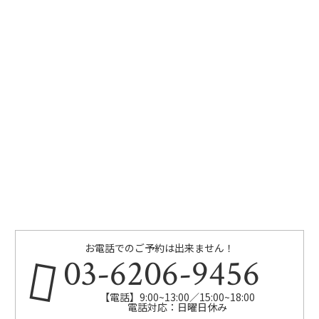
お電話でのご予約は出来ません！
03-6206-9456
【電話】9:00~13:00／15:00~18:00
電話対応：日曜日休み