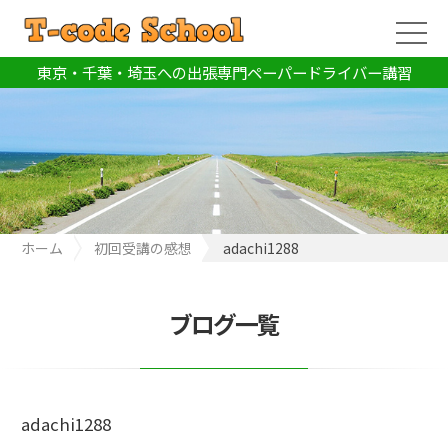
東京・千葉・埼玉への出張専門ペーパードライバー講習
ホーム
初回受講の感想
adachi1288
ブログ一覧
adachi1288