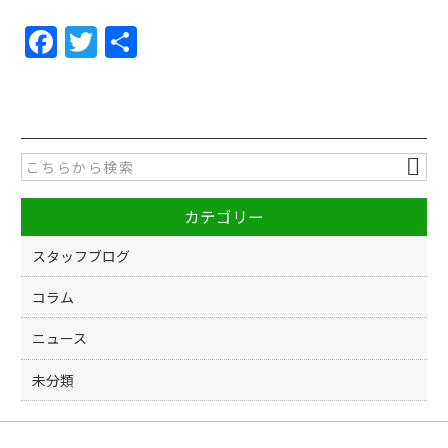
F
T
共
a
w
有
c
itt
e
er
b
o
カテゴリー
o
k
スタッフブログ
コラム
ニュース
未分類