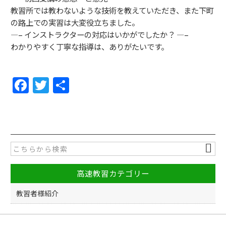
教習所では教わないような技術を教えていただき、また下町
の路上
での実習は大変役立ちました。
—– インストラクターの対応はいかがでしたか？ —–
わかりやすく丁寧な指導は、ありがたいです。
F
T
共
a
w
有
c
itt
e
er
b
o
高速教習カテゴリー
o
k
教習者様紹介