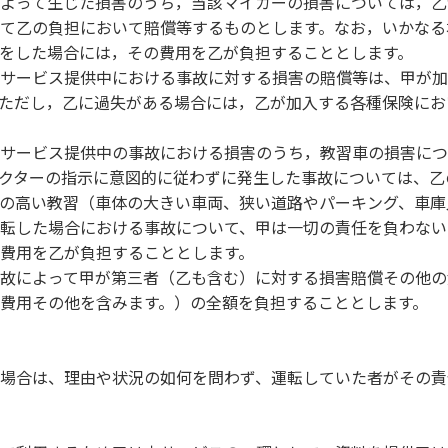
よって生じた損害のうち，当該マイカーの損害については，乙
て乙の負担において賠償等するものとします。なお，いかなる
をした場合には，その費用を乙が負担することとします。
サービス提供中における事故に対する損害の賠償等は、甲が加
ただし，乙に過失がある場合には，乙が加入する各種保険にお
サービス提供中の事故における損害のうち，教習車の損害につ
クターの指示に意図的に従わずに発生した事故については、乙
の高い教習（車体の大きい車両、狭い道路やパーキング、車庫
転した場合における事故について、甲は一切の責任を負わない
費用を乙が負担することとします。
故によって甲が第三者（乙も含む）に対する損害賠償その他の
費用その他を含みます。）の全額を負担することとします。
場合は、理由や状況の如何を問わず、運転していた者がその責