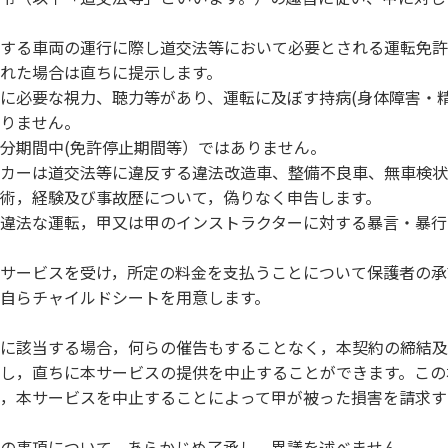
する車両の運行に際し道交法等において必要とされる運転免許
れた場合は直ちに提示します。
に必要な視力、聴力等があり、運転に及ぼす持病(身体障害・
りません。
分期間中(免許停止期間等）ではありません。
カーは道交法等に違反する違法改造車、整備不良車、無車検状
術，経験及び事故歴について，偽りなく申告します。
違法な運転，甲又は甲のインストラクターに対する暴言・暴行
サービスを受け，所定の料金を支払うことについて保護者の承
自らチャイルドシートを用意します。
に該当する場合，何らの催告もすることなく，本契約の締結及
し，直ちに本サービスの提供を中止することができます。この
，本サービスを中止することによって甲が被った損害を請求す
の事項について，あらかじめ了承し，異議を述べません。