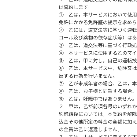
は誓約します。
① 乙は，本サービスにおいて使用
免許にかかる免許証の提示を求めら
② 乙には，道交法等に基づく運転
コール及び薬物の依存症状等）はあ
③ 乙は，道交法等に基づく行政処
④ 本サービスに使用する乙のマイ
⑤ 乙は，甲に対し，自己の運転技
⑥ 乙は，本サービス中，危険又は
反する行為を行いません。
⑦ 乙が未成年者の場合、乙は，本
⑧ 乙は，お子様と同乗する場合、
⑨
乙は，妊娠中ではありません。
２ 甲は，乙が前項各号のいずれか
約締結後においては，本契約を解除
込金その他所定の料金の全額に加え
の金員は乙に返還しません。
３ 乙は，本サービスに関する以下