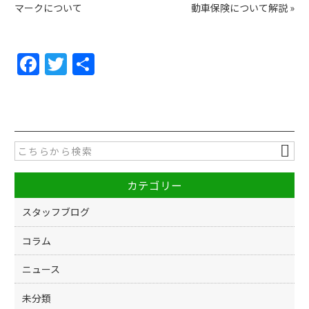
マークについて
動車保険について解説
»
F
T
共
a
w
有
c
itt
e
er
b
o
カテゴリー
o
k
スタッフブログ
コラム
ニュース
未分類