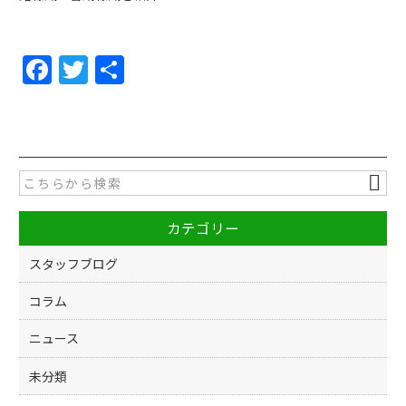
F
T
共
a
w
有
c
itt
e
er
b
o
カテゴリー
o
k
スタッフブログ
コラム
ニュース
未分類