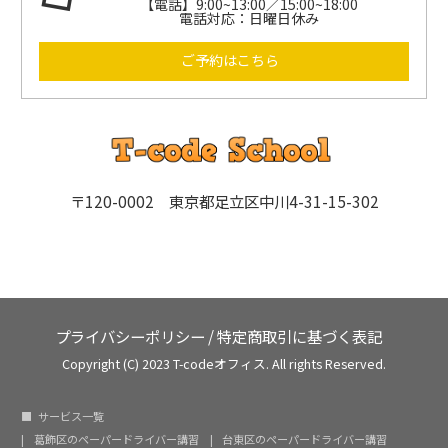
【電話】9:00~13:00／15:00~18:00
電話対応：日曜日休み
ご予約はこちら
〒120-0002 東京都足立区中川4-31-15-302
プライバシーポリシー
/
特定商取引に基づく表記
Copyright (C) 2023 T-codeオフィス. All rights Reserved.
サービス一覧
葛飾区のペーパードライバー講習
台東区のペーパードライバー講習