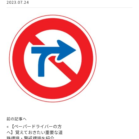
2023.07.24
前の記事へ
«
【ペーパードライバーの方
へ】覚えておきたい重要な道
路標識・警戒標識を紹介