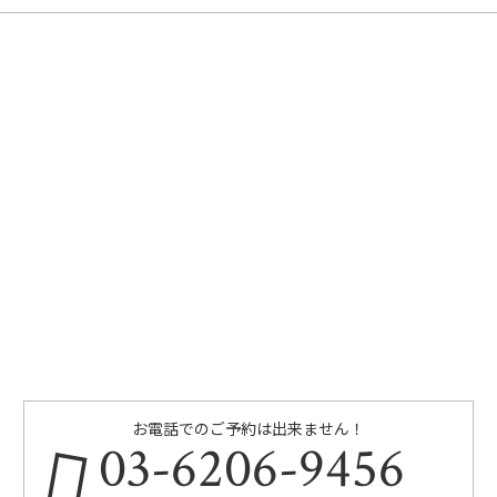
お電話でのご予約は出来ません！
03-6206-9456