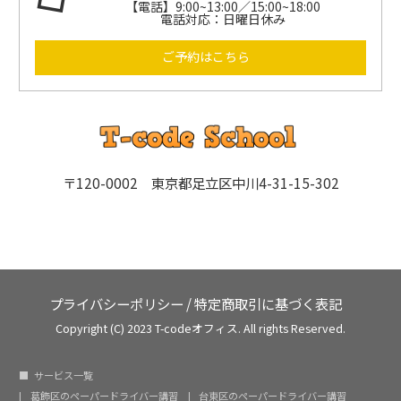
【電話】9:00~13:00／15:00~18:00
電話対応：日曜日休み
ご予約はこちら
〒120-0002 東京都足立区中川4-31-15-302
プライバシーポリシー
/
特定商取引に基づく表記
Copyright (C) 2023 T-codeオフィス. All rights Reserved.
サービス一覧
葛飾区のペーパードライバー講習
台東区のペーパードライバー講習