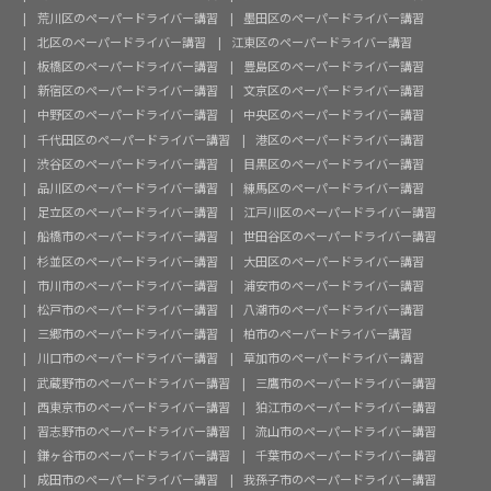
荒川区のペーパードライバー講習
墨田区のペーパードライバー講習
北区のペーパードライバー講習
江東区のペーパードライバー講習
板橋区のペーパードライバー講習
豊島区のペーパードライバー講習
新宿区のペーパードライバー講習
文京区のペーパードライバー講習
中野区のペーパードライバー講習
中央区のペーパードライバー講習
千代田区のペーパードライバー講習
港区のペーパードライバー講習
渋谷区のペーパードライバー講習
目黒区のペーパードライバー講習
品川区のペーパードライバー講習
練馬区のペーパードライバー講習
足立区のペーパードライバー講習
江戸川区のペーパードライバー講習
船橋市のペーパードライバー講習
世田谷区のペーパードライバー講習
杉並区のペーパードライバー講習
大田区のペーパードライバー講習
市川市のペーパードライバー講習
浦安市のペーパードライバー講習
松戸市のペーパードライバー講習
八潮市のペーパードライバー講習
三郷市のペーパードライバー講習
柏市のペーパードライバー講習
川口市のペーパードライバー講習
草加市のペーパードライバー講習
武蔵野市のペーパードライバー講習
三鷹市のペーパードライバー講習
西東京市のペーパードライバー講習
狛江市のペーパードライバー講習
習志野市のペーパードライバー講習
流山市のペーパードライバー講習
鎌ヶ谷市のペーパードライバー講習
千葉市のペーパードライバー講習
成田市のペーパードライバー講習
我孫子市のペーパードライバー講習