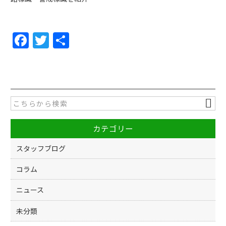
F
T
共
a
w
有
c
itt
e
er
b
o
カテゴリー
o
k
スタッフブログ
コラム
ニュース
未分類