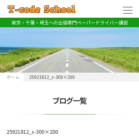
東京・千葉・埼玉への出張専門ペーパードライバー講習
ホーム
25921812_s-300×200
ブログ一覧
25921812_s-300×200