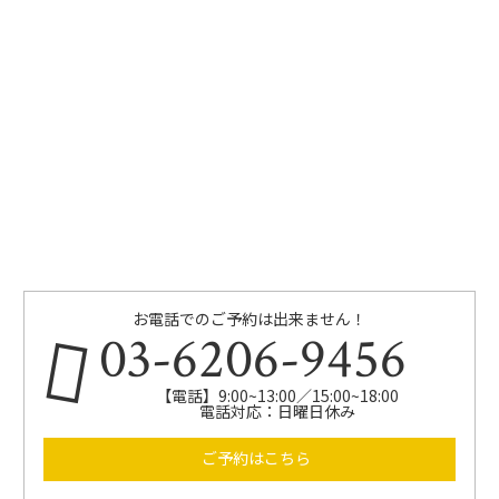
お電話でのご予約は出来ません！
03-6206-9456
【電話】9:00~13:00／15:00~18:00
電話対応：日曜日休み
ご予約はこちら