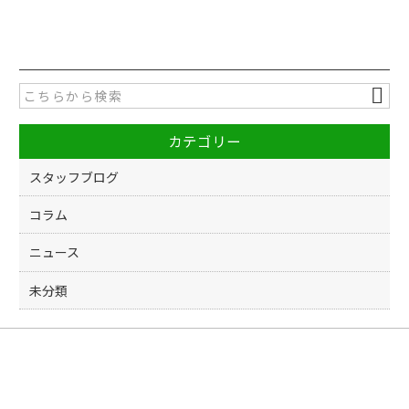
a
w
有
c
itt
e
er
b
o
カテゴリー
o
k
スタッフブログ
コラム
ニュース
未分類