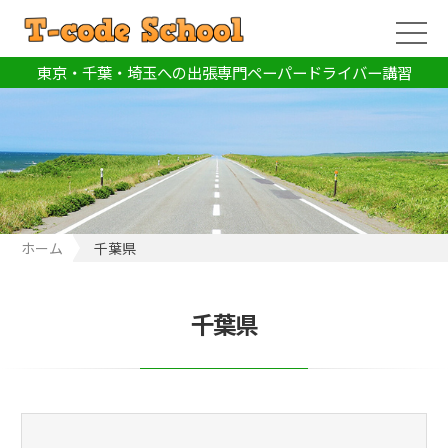
東京・千葉・埼玉への出張専門ペーパードライバー講習
ホーム
千葉県
千葉県