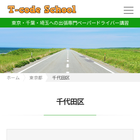
東京・千葉・埼玉への出張専門ペーパードライバー講習
ホーム
東京都
千代田区
千代田区