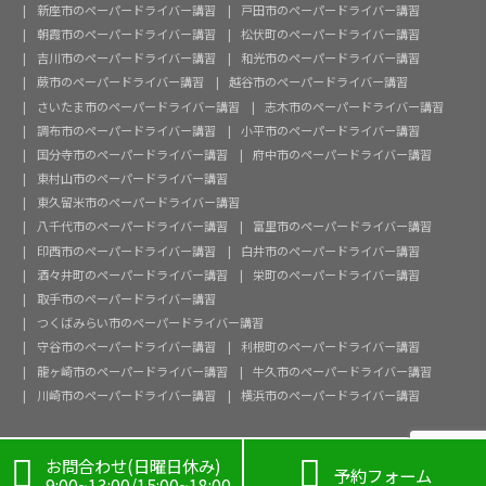
新座市のペーパードライバー講習
戸田市のペーパードライバー講習
朝霞市のペーパードライバー講習
松伏町のペーパードライバー講習
吉川市のペーパードライバー講習
和光市のペーパードライバー講習
蕨市のペーパードライバー講習
越谷市のペーパードライバー講習
さいたま市のペーパードライバー講習
志木市のペーパードライバー講習
調布市のペーパードライバー講習
小平市のペーパードライバー講習
国分寺市のペーパードライバー講習
府中市のペーパードライバー講習
東村山市のペーパードライバー講習
東久留米市のペーパードライバー講習
八千代市のペーパードライバー講習
富里市のペーパードライバー講習
印西市のペーパードライバー講習
白井市のペーパードライバー講習
酒々井町のペーパードライバー講習
栄町のペーパードライバー講習
取手市のペーパードライバー講習
つくばみらい市のペーパードライバー講習
守谷市のペーパードライバー講習
利根町のペーパードライバー講習
龍ヶ崎市のペーパードライバー講習
牛久市のペーパードライバー講習
川崎市のペーパードライバー講習
横浜市のペーパードライバー講習

お問合わせ(日曜日休み)

予約フォーム
9:00~13:00/15:00~18:00