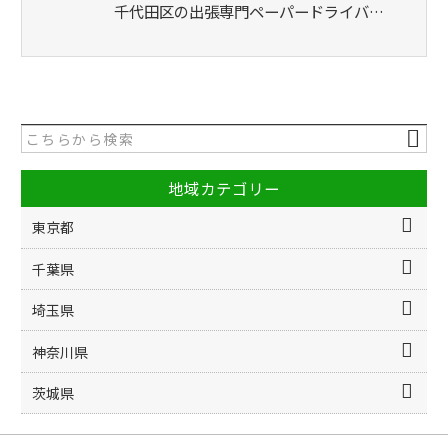
千代田区の出張専門ペーパードライバ…
地域カテゴリー
東京都
千葉県
埼玉県
神奈川県
茨城県