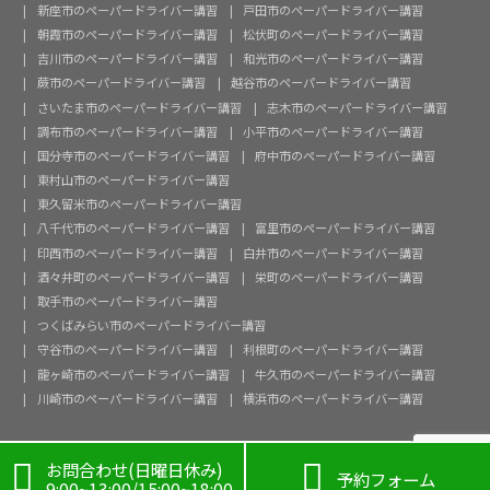
新座市のペーパードライバー講習
戸田市のペーパードライバー講習
朝霞市のペーパードライバー講習
松伏町のペーパードライバー講習
吉川市のペーパードライバー講習
和光市のペーパードライバー講習
蕨市のペーパードライバー講習
越谷市のペーパードライバー講習
さいたま市のペーパードライバー講習
志木市のペーパードライバー講習
調布市のペーパードライバー講習
小平市のペーパードライバー講習
国分寺市のペーパードライバー講習
府中市のペーパードライバー講習
東村山市のペーパードライバー講習
東久留米市のペーパードライバー講習
八千代市のペーパードライバー講習
富里市のペーパードライバー講習
印西市のペーパードライバー講習
白井市のペーパードライバー講習
酒々井町のペーパードライバー講習
栄町のペーパードライバー講習
取手市のペーパードライバー講習
つくばみらい市のペーパードライバー講習
守谷市のペーパードライバー講習
利根町のペーパードライバー講習
龍ヶ崎市のペーパードライバー講習
牛久市のペーパードライバー講習
川崎市のペーパードライバー講習
横浜市のペーパードライバー講習

お問合わせ(日曜日休み)

予約フォーム
9:00~13:00/15:00~18:00