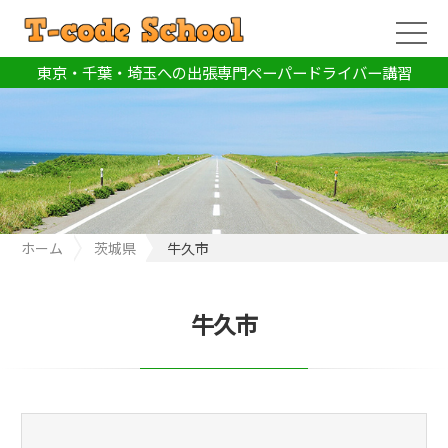
東京・千葉・埼玉への出張専門ペーパードライバー講習
ホーム
茨城県
牛久市
牛久市